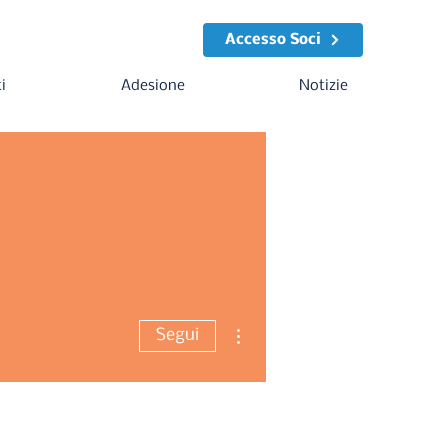
Accesso Soci
i
Adesione
Notizie
Altre azioni
Segui