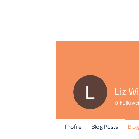
Liz W
0
Followe
Profile
Blog Posts
Blo