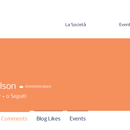
La Società
Event
ilson
Amministratore
r
0
Seguiti
g Comments
Blog Likes
Events