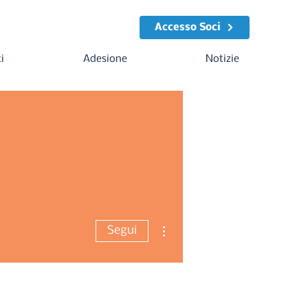
Accesso Soci
i
Adesione
Notizie
Altre azioni
Segui