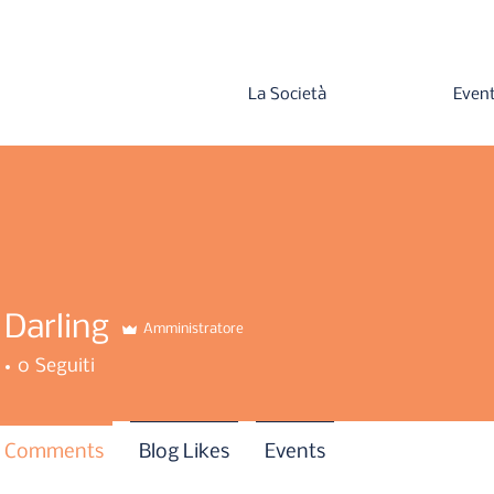
La Società
Event
 Darling
Amministratore
0
Seguiti
g Comments
Blog Likes
Events