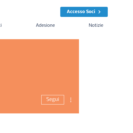
Accesso Soci
i
Adesione
Notizie
Altre azioni
Segui