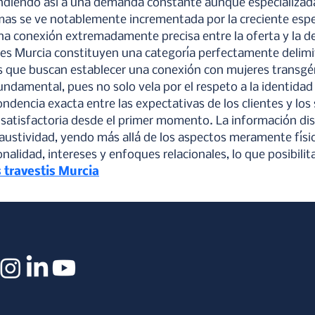
ndiendo así a una demanda constante aunque especializad
rmas se ve notablemente incrementada por la creciente espec
na conexión extremadamente precisa entre la oferta y la 
ales Murcia constituyen una categoría perfectamente delim
os que buscan establecer una conexión con mujeres transgén
undamental, pues no solo vela por el respeto a la identidad 
encia exacta entre las expectativas de los clientes y los s
 satisfactoria desde el primer momento. La información dis
austividad, yendo más allá de los aspectos meramente físico
alidad, intereses y enfoques relacionales, lo que posibilita
s travestis Murcia