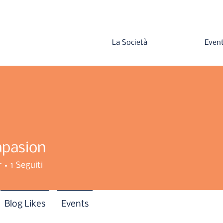
La Società
Event
pasion
r
1
Seguiti
Blog Likes
Events